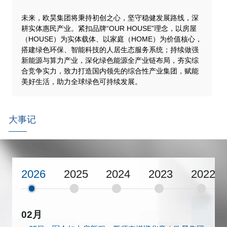
未来，欧昊集团将秉持初创之心，坚守稳健发展路线，深
耕实体惠民产业。紧扣品牌“OUR HOUSE”理念，以房屋
（HOUSE）为实体载体、以家庭（HOME）为价值核心，
搭建绿色环保、智能科技的人居生态服务系统；持续做强
新能源与算力产业，深化绿色能源全产业链布局，夯实综
合竞争实力，致力打造国内领先的综合性产业集团，赋能
美好生活，助力全球绿色可持续发展。
大事记
2026
2025
2024
2023
2022
02月